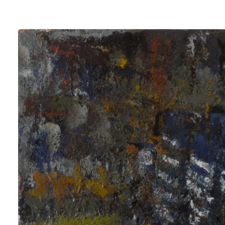
Lluís
Trepat