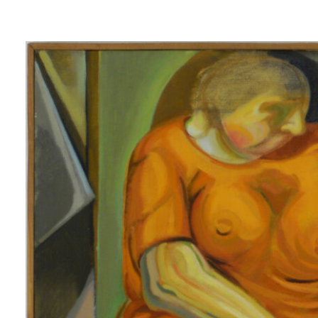
Lluís
Trepat