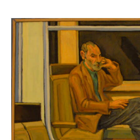
Lluís
Trepat