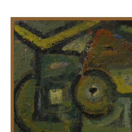
Lluís
Trepat