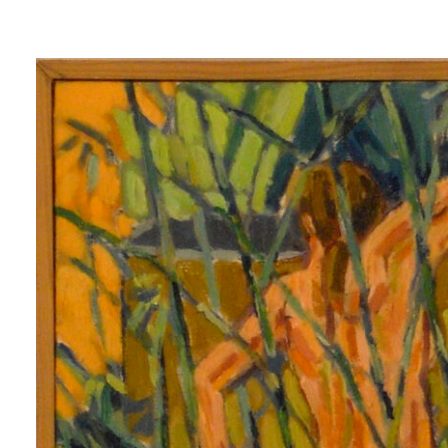
Lluís
Trepat