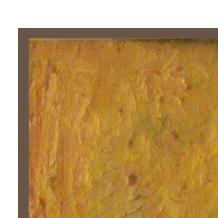
Lluís
Trepat