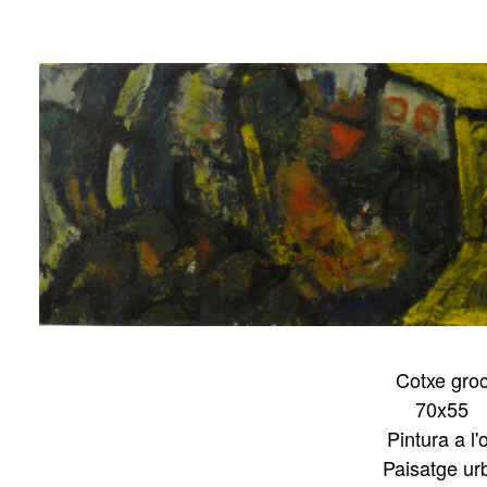
Lluís
Trepat
Cotxe gro
70x55
Pintura a l'o
Paisatge ur