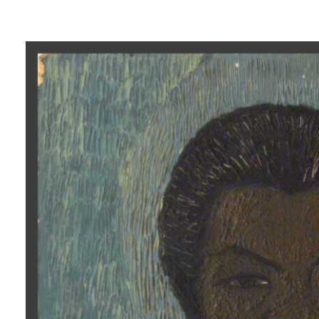
Lluís
Trepat