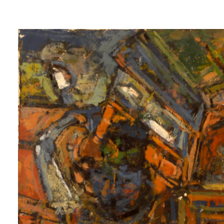
Lluís
Trepat