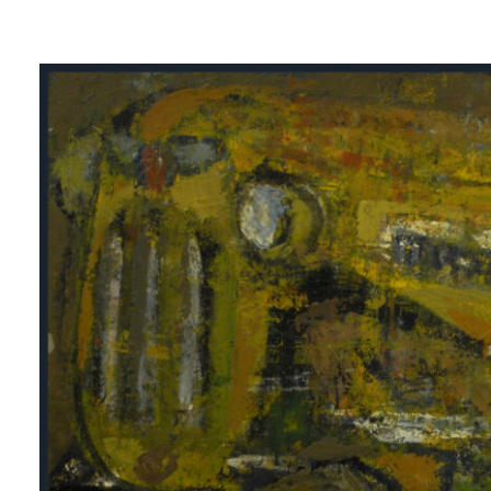
Lluís
Trepat