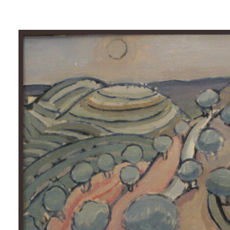
Lluís
Trepat