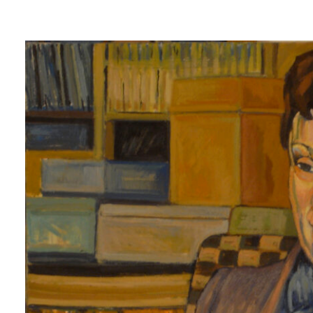
Lluís
Trepat