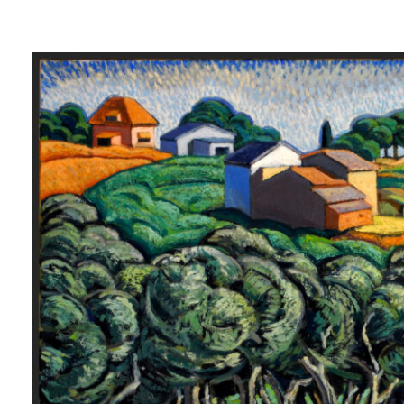
Lluís
Trepat