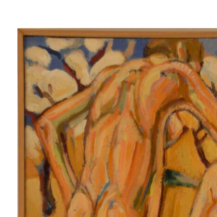
Lluís
Trepat